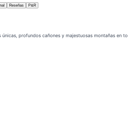
nal
Reseñas
P&R
s únicas, profundos cañones y majestuosas montañas en ton