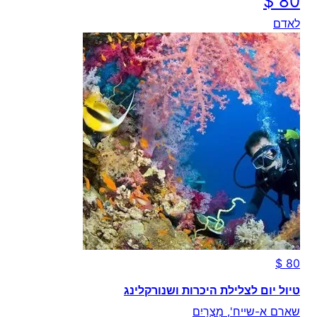
לאדם
טיול יום לצלילת היכרות ושנורקלינג
שארם א-שייח', מִצְרַיִם