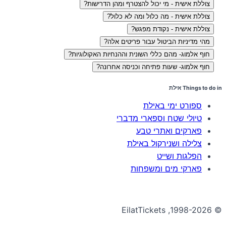
צוללת אישית - מי יכול להצטרף ומהן הדרישות?
צוללת אישית - מה כלול ומה לא כלול?
צוללת אישית - נקודת מפגש?
מהי מדיניות הביטול עבור פריטים אלה?
חוף אלמוג- מהם כללי השונית וההנחיות האקולוגיות?
חוף אלמוג- שעות פתיחה וכניסה אחרונה?
Things to do in אילת
ספורט ימי באילת
טיולי שטח וספארי מדברי
פארקים ואתרי טבע
צלילה ושנירקול באילת
הפלגות ושייט
פארקי מים ומשפחות
© 1998-2026, EilatTickets