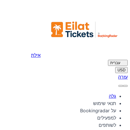
אילת
🇮🇱
עִברִית
USD
עזרה
גלה
תנאי שימוש
על Bookingradar
למפעילים
לשותפים