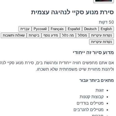
סירת מנוע סקיי לנהיגה עצמית
50 דקות
English
Deutsch
Español
Français
Русский
עִבְרִית
נקודות עיקריות
מסלול
מה כלול
מידע נוסף
ביקורות
שאלות ותשובות
נקודות עיקריות
מדוע סיור זה ייחודי
אם אתם מחפשים חוויה ייחודית ומרגשת בים, סירת מנוע סקיי לנ
וליהנות מחוויית שייט משפחתית שלא תשכחו.
מתאים ביותר עבור
זוגות
קבוצות קטנות
מטיילים בודדים
מטיילים להט"בים
חברים