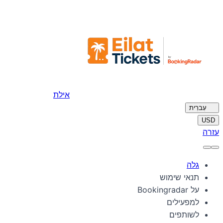
אילת
🇮🇱
עִברִית
USD
עזרה
גלה
תנאי שימוש
על Bookingradar
למפעילים
לשותפים