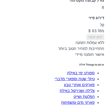
גודל קבוצה מקסימלי
8
דירוג פיזי
קַל
מ
הזמן עכשיו
ללא עמלות הזמנה
התחייבות למחיר הטוב ביותר
אישור הזמנה מיידי
Things to do in אילת
ספורט ימי באילת
טיולי שטח וספארי מדברי
פארקים ואתרי טבע
צלילה ושנירקול באילת
הפלגות ושייט
פארקי מים ומשפחות