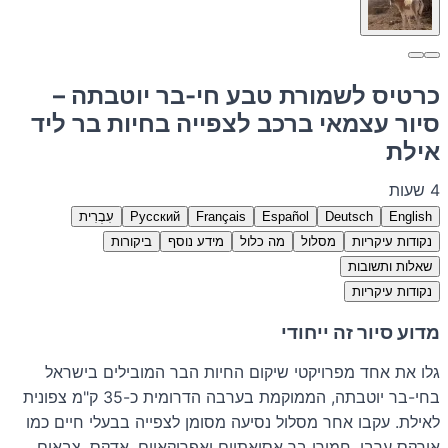
כרטיס לשמורת טבע חי-בר יוטבתה –
סיור עצמאי ברכב לצפייה בחיות בר ליד
אילת
4 שעות
English
Deutsch
Español
Français
Русский
עִבְרִית
נקודות עיקריות
מסלול
מה כלול
מידע נוסף
ביקורות
שאלות ותשובות
נקודות עיקריות
מדוע סיור זה ייחודי
גלו את אחד מפרויקטי שיקום החיות הבר המובילים בישראל
בחי-בר יוטבתה, הממוקמת בערבה הדרומית כ-35 ק"מ צפונית
לאילת. עקבו אחר מסלול נסיעה מסומן לצפייה בבעלי חיים כמו
אורקס ערבי, חמורי בר אסיאתיים ואפריקאיים, אדקס, צבאים,