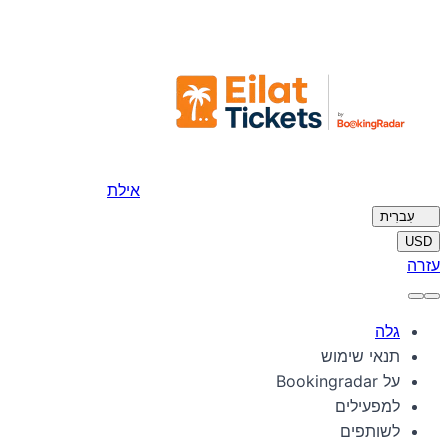
אילת
🇮🇱
עִברִית
USD
עזרה
גלה
תנאי שימוש
על Bookingradar
למפעילים
לשותפים