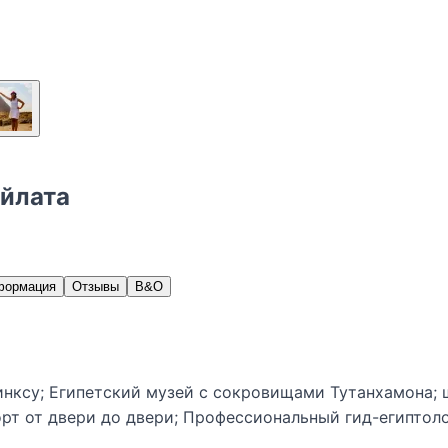
Эйлата
формация
Отзывы
В&О
нксу; Египетский музей с сокровищами Тутанхамона; ш
рт от двери до двери; Профессиональный гид-египтол