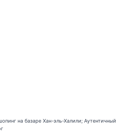
опинг на базаре Хан-эль-Халили; Аутентичный
ог