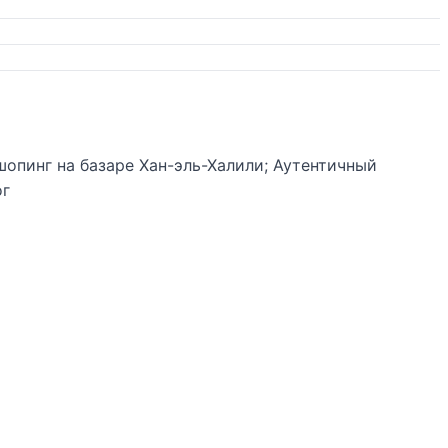
опинг на базаре Хан-эль-Халили; Аутентичный
ог