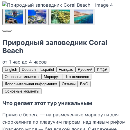
Природный заповедник Coral
Beach
от 1 час до 4 часов
English
Deutsch
Español
Français
Русский
עִבְרִית
Основные моменты
Маршрут
Что включено
Дополнительная информация
Отзывы
В&О
Основные моменты
Что делает этот тур уникальным
Прямо с берега — на размеченные маршруты для
сноркелинга по плавучим пирсам, над живым рифом
Красного моря — без всякой лодки. Снаряжение