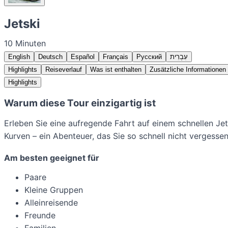
Jetski
10 Minuten
English
Deutsch
Español
Français
Русский
עִבְרִית
Highlights
Reiseverlauf
Was ist enthalten
Zusätzliche Informationen
Highlights
Warum diese Tour einzigartig ist
Erleben Sie eine aufregende Fahrt auf einem schnellen Je
Kurven – ein Abenteuer, das Sie so schnell nicht vergesse
Am besten geeignet für
Paare
Kleine Gruppen
Alleinreisende
Freunde
Familien