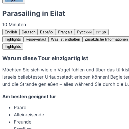
Parasailing in Eilat
10 Minuten
English
Deutsch
Español
Français
Русский
עִבְרִית
Highlights
Reiseverlauf
Was ist enthalten
Zusätzliche Informationen
Highlights
Warum diese Tour einzigartig ist
Möchten Sie sich wie ein Vogel fühlen und über das türkisb
Israels beliebtester Urlaubsstadt erleben können! Beglei
und die Strände genießen – alles während Sie durch die Luf
Am besten geeignet für
Paare
Alleinreisende
Freunde
Familien